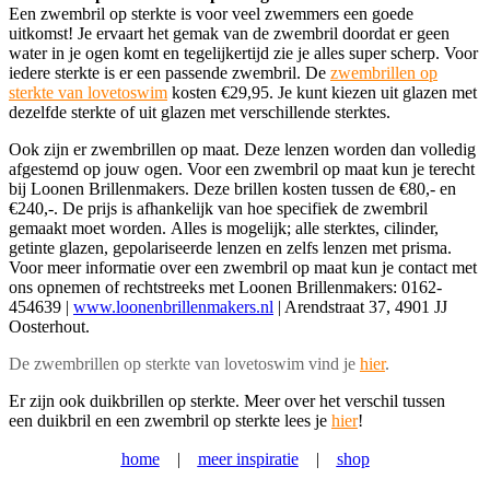
Een zwembril op sterkte is voor veel zwemmers een goede
uitkomst! Je ervaart het gemak van de zwembril doordat er geen
water in je ogen komt en tegelijkertijd zie je alles super scherp. Voor
iedere sterkte is er een passende zwembril. De
zwembrillen op
sterkte van lovetoswim
kosten €29,95. Je kunt kiezen uit glazen met
dezelfde sterkte of uit glazen met verschillende sterktes.
Ook zijn er zwembrillen op maat. Deze lenzen worden dan volledig
afgestemd op jouw ogen. Voor een zwembril op maat kun je terecht
bij Loonen Brillenmakers. Deze brillen kosten tussen de €80,- en
€240,-. De prijs is afhankelijk van hoe specifiek de zwembril
gemaakt moet worden. Alles is mogelijk; alle sterktes, cilinder,
getinte glazen, gepolariseerde lenzen en zelfs lenzen met prisma.
Voor meer informatie over een zwembril op maat kun je contact met
ons opnemen of rechtstreeks met Loonen Brillenmakers: 0162-
454639 |
www.loonenbrillenmakers.nl
| Arendstraat 37, 4901 JJ
Oosterhout.
De zwembrillen op sterkte van lovetoswim vind je
hier
.
Er zijn ook duikbrillen op sterkte. Meer over het verschil tussen
een duikbril en een zwembril op sterkte lees je
hier
!
home
|
meer inspiratie
|
shop